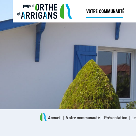
Aller
Aller
Aller
au
au
à
OUVRI
VOTRE COMMUNAUTÉ
menu
contenu
la
CE
recherche
MENU
Accueil
Votre communauté
Présentation
Le