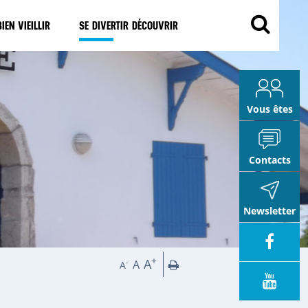
OUVRIR
OUVRIR
IEN VIEILLIR
SE DIVERTIR DÉCOUVRIR
CE
CE
MENU
MENU
Vous êtes
Contacts
Newsletter
+
A
Imprimer
A
-
A