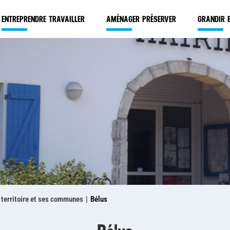
R
OUVRIR
OUVRIR
ENTREPRENDRE TRAVAILLER
AMÉNAGER PRÉSERVER
GRANDIR B
CE
CE
MENU
MENU
 territoire et ses communes
Bélus