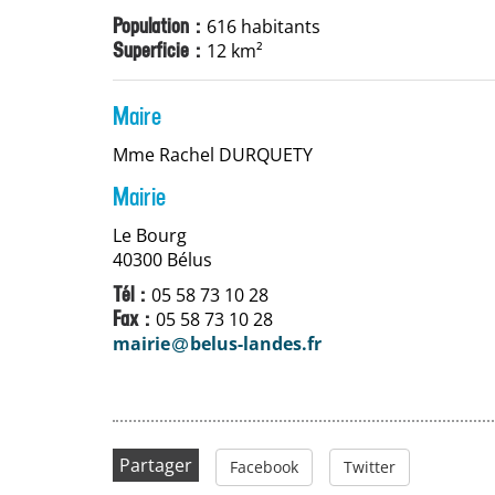
616 habitants
Population :
12 km²
Superficie :
Maire
Mme Rachel DURQUETY
Mairie
Le Bourg
40300 Bélus
05 58 73 10 28
Tél :
05 58 73 10 28
Fax :
mairie
belus-landes.fr
Partager
Facebook
Twitter