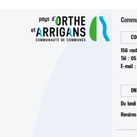
Commun
CO
156 rou
Tél : 0
E-mail 
ON
Du lund
Horaires