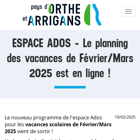
Aller
Aller
Aller
au
au
à
Togg
menu
contenu
la
navi
recherche
ESPACE ADOS - Le planning
des vacances de Février/Mars
2025 est en ligne !
Le nouveau programme de l'espace Ados
10/02/2025
pour les
vacances scolaires de Février/Mars
2025
vient de sortir !